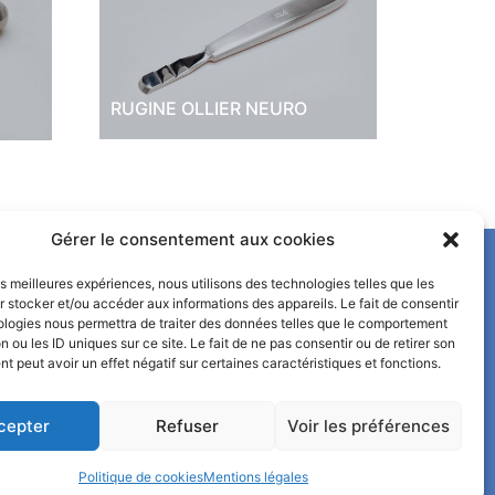
RUGINE OLLIER NEURO
Gérer le consentement aux cookies
les meilleures expériences, nous utilisons des technologies telles que les
 stocker et/ou accéder aux informations des appareils. Le fait de consentir
ologies nous permettra de traiter des données telles que le comportement
n ou les ID uniques sur ce site. Le fait de ne pas consentir ou de retirer son
LES ETS CLAUDE LASSERTEUX
 peut avoir un effet négatif sur certaines caractéristiques et fonctions.
00% FRANCAISE (SAUF *)
SONT CERTIFIÉS ISO 13485 DEPUIS 2006
 à 12h et de 13h30 à 18h.
cepter
Refuser
Voir les préférences
on uniquement aux distributeurs.
Politique de cookies
Mentions légales
CRITE AU RCS DE CHAUMONT SOUS LE NUMÉRO 341 495 844
Mentions légales