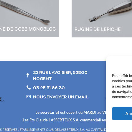
NE DE COBB MONOBLOC
RUGINE DE LERICHE
22 RUE LAVOISIER, 52800
Pour offrir 
NOGENT
cookies pour
à ces techn
03.25.31.86.30
de navigatio
NOUS ENVOYER UN EMAIL
consentement
FABRICATION 1
Le secrétariat est ouvert du MARDI au VENDREDI de 8h
Ac
Les Ets Claude LASSERTEUX S.A. commercialisent leur fabricati
 RESERVÉS : ÉTABLISSEMENTS CLAUDE LASSERTEUX, S.A. AU CAPITAL DE 600 000 € INS