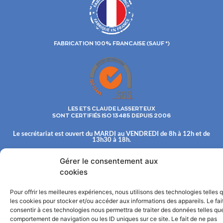
FABRICATION 100% FRANCAISE (SAUF *)
LES ETS CLAUDE LASSERTEUX
SONT CERTIFIÉS ISO 13485 DEPUIS 2006
Le secrétariat est ouvert du MARDI au VENDREDI de 8h à 12h et de
13h30 à 18h.
Les Ets Claude LASSERTEUX S.A. commercialisent leur fabrication
uniquement aux distributeurs.
Gérer le consentement aux
cookies
© 2022©
TOUS DROITS RESERVÉS : ÉTABLISSEMENTS CLAUDE LASSERTEUX, S.A. AU
CAPITAL DE 600 000 € INSCRITE AU RCS DE CHAUMONT SOUS LE NUMÉRO 341 495 844
Mentions légales
Pour offrir les meilleures expériences, nous utilisons des technologies telles 
les cookies pour stocker et/ou accéder aux informations des appareils. Le fai
consentir à ces technologies nous permettra de traiter des données telles que
comportement de navigation ou les ID uniques sur ce site. Le fait de ne pas