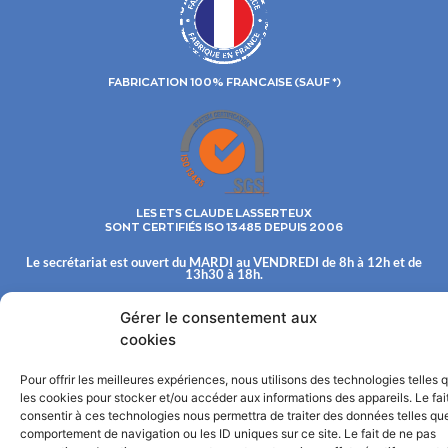
FABRICATION 100% FRANCAISE (SAUF *)
LES ETS CLAUDE LASSERTEUX
SONT CERTIFIÉS ISO 13485 DEPUIS 2006
Le secrétariat est ouvert du MARDI au VENDREDI de 8h à 12h et de
13h30 à 18h.
Les Ets Claude LASSERTEUX S.A. commercialisent leur fabrication
uniquement aux distributeurs.
Gérer le consentement aux
cookies
© 2022©
TOUS DROITS RESERVÉS : ÉTABLISSEMENTS CLAUDE LASSERTEUX, S.A. AU
CAPITAL DE 600 000 € INSCRITE AU RCS DE CHAUMONT SOUS LE NUMÉRO 341 495 844
Mentions légales
Pour offrir les meilleures expériences, nous utilisons des technologies telles 
les cookies pour stocker et/ou accéder aux informations des appareils. Le fai
consentir à ces technologies nous permettra de traiter des données telles que
comportement de navigation ou les ID uniques sur ce site. Le fait de ne pas