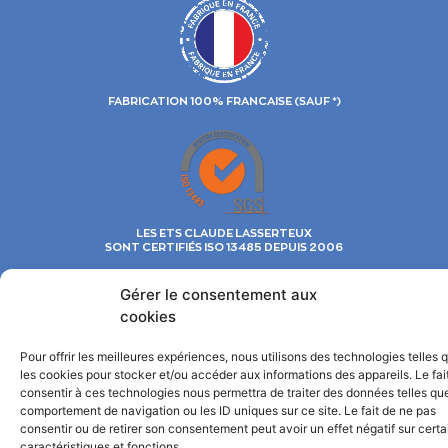
FABRICATION 100% FRANCAISE (SAUF *)
LES ETS CLAUDE LASSERTEUX
SONT CERTIFIÉS ISO 13485 DEPUIS 2006
Le secrétariat est ouvert du MARDI au VENDREDI de 8h à 12h et de
Gérer le consentement aux
13h30 à 18h.
cookies
Les Ets Claude LASSERTEUX S.A. commercialisent leur fabrication
uniquement aux distributeurs.
Pour offrir les meilleures expériences, nous utilisons des technologies telles 
© 2022©
TOUS DROITS RESERVÉS : ÉTABLISSEMENTS CLAUDE LASSERTEUX, S.A. AU
les cookies pour stocker et/ou accéder aux informations des appareils. Le fai
CAPITAL DE 600 000 € INSCRITE AU RCS DE CHAUMONT SOUS LE NUMÉRO 341 495 844
Mentions légales
consentir à ces technologies nous permettra de traiter des données telles que
comportement de navigation ou les ID uniques sur ce site. Le fait de ne pas
consentir ou de retirer son consentement peut avoir un effet négatif sur cert
caractéristiques et fonctions.