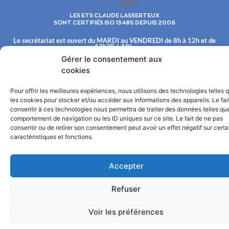
LES ETS CLAUDE LASSERTEUX
SONT CERTIFIÉS ISO 13485 DEPUIS 2006
Le secrétariat est ouvert du MARDI au VENDREDI de 8h à 12h et de
13h30 à 18h.
Gérer le consentement aux
Les Ets Claude LASSERTEUX S.A. commercialisent leur fabrication
uniquement aux distributeurs.
cookies
© 2022©
TOUS DROITS RESERVÉS : ÉTABLISSEMENTS CLAUDE LASSERTEUX, S.A. AU
CAPITAL DE 600 000 € INSCRITE AU RCS DE CHAUMONT SOUS LE NUMÉRO 341 495 844
Pour offrir les meilleures expériences, nous utilisons des technologies telles 
Mentions légales
les cookies pour stocker et/ou accéder aux informations des appareils. Le fai
consentir à ces technologies nous permettra de traiter des données telles que
comportement de navigation ou les ID uniques sur ce site. Le fait de ne pas
consentir ou de retirer son consentement peut avoir un effet négatif sur cert
caractéristiques et fonctions.
Accepter
Refuser
Voir les préférences