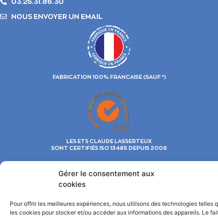
03.25.31.86.30
NOUS ENVOYER UN EMAIL
FABRICATION 100% FRANCAISE (SAUF *)
LES ETS CLAUDE LASSERTEUX
SONT CERTIFIÉS ISO 13485 DEPUIS 2006
Le secrétariat est ouvert du MARDI au VENDREDI de 8h à 12h et de
13h30 à 18h.
Gérer le consentement aux
cookies
Les Ets Claude LASSERTEUX S.A. commercialisent leur fabrication
uniquement aux distributeurs.
Pour offrir les meilleures expériences, nous utilisons des technologies telles 
© 2022©
TOUS DROITS RESERVÉS : ÉTABLISSEMENTS CLAUDE LASSERTEUX, S.A. AU
CAPITAL DE 600 000 € INSCRITE AU RCS DE CHAUMONT SOUS LE NUMÉRO 341 495 844
les cookies pour stocker et/ou accéder aux informations des appareils. Le fai
Mentions légales