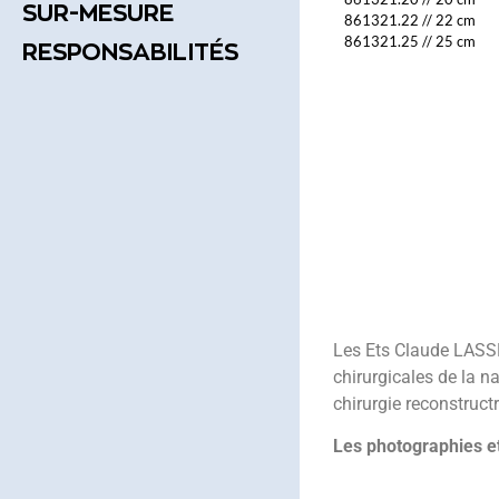
SUR-MESURE
861321.22
//
22 cm
861321.25
//
25 cm
RESPONSABILITÉS
Les Ets Claude LASSE
chirurgicales de la na
chirurgie reconstructr
Les photographies et