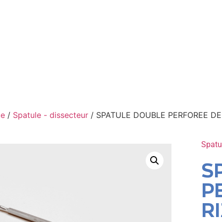
ue
/
Spatule - dissecteur
/ SPATULE DOUBLE PERFOREE DE 
Spatu
S
P
R