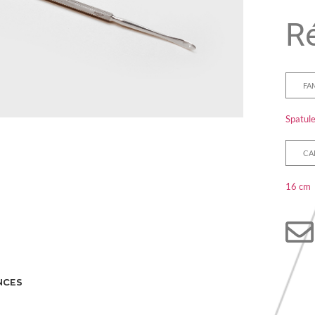
Ré
FA
Spatule
CA
16 cm
NCES