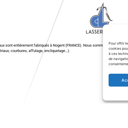
Pour offrir 
aux sont entièrement fabriqués à Nogent (FRANCE). Nous sommes tout à fait à 
cookies pour
riaux, courbures, affutage, encliquetage…).
à ces techn
de navigatio
consentement
Ac
22 RUE LAVOISIER, 52800
NOGENT