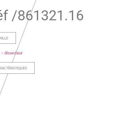
f /
861321.16
MILLE
 – dissecteur
RACTÉRISTIQUES