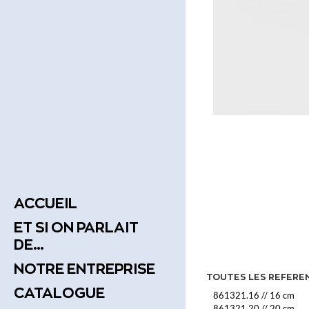
ACCUEIL
ET SI ON PARLAIT
DE…
NOTRE ENTREPRISE
TOUTES LES REFERE
CATALOGUE
861321.16
//
16 cm
861321.20
//
20 cm