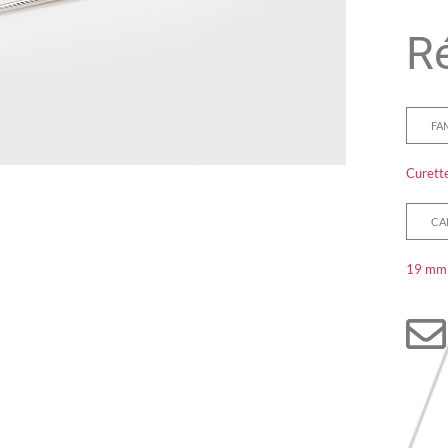
Ré
FA
Curette
CA
19 mm