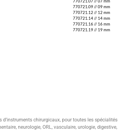
770721.07
//
07 mm
770721.09
//
09 mm
770721.12
//
12 mm
770721.14
//
14 mm
770721.16
//
16 mm
770721.19
//
19 mm
’instruments chirurgicaux, pour toutes les spécialités
entaire, neurologie, ORL, vasculaire, urologie, digestive,