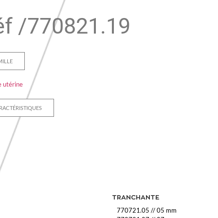
f /
770821.19
MILLE
 utérine
RACTÉRISTIQUES
TRANCHANTE
770721.05
//
05 mm