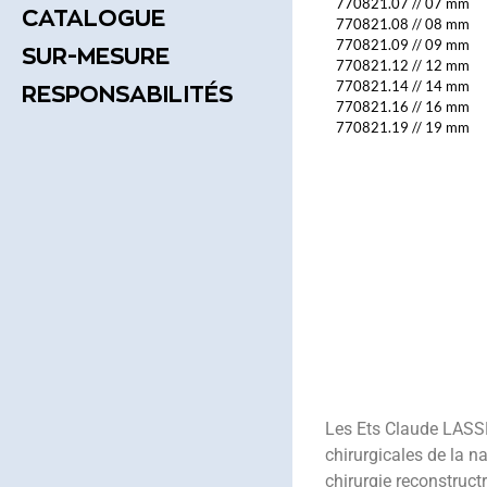
770821.07
//
07 mm
CATALOGUE
770821.08
//
08 mm
770821.09
//
09 mm
SUR-MESURE
770821.12
//
12 mm
770821.14
//
14 mm
RESPONSABILITÉS
770821.16
//
16 mm
770821.19
//
19 mm
Les Ets Claude LASSE
chirurgicales de la na
chirurgie reconstructr