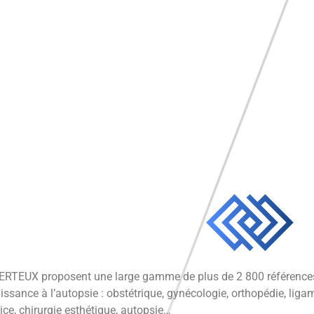
RTEUX proposent une large gamme de plus de 2 800 références d
issance à l’autopsie : obstétrique, gynécologie, orthopédie, ligam
ice, chirurgie esthétique, autopsie…