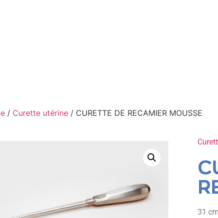
ue
/
Curette utérine
/ CURETTE DE RECAMIER MOUSSE
Curett
C
R
31 cm