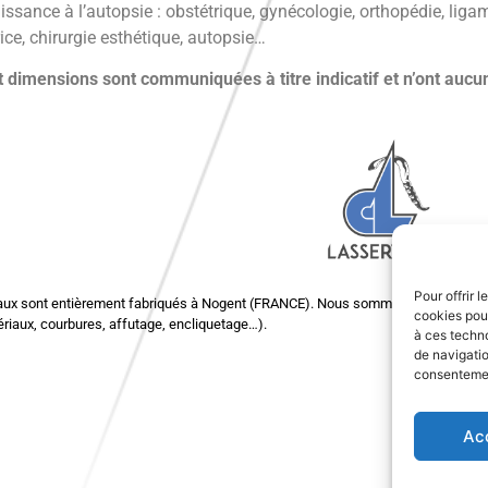
issance à l’autopsie : obstétrique, gynécologie, orthopédie, ligam
ice, chirurgie esthétique, autopsie…
 dimensions sont communiquées à titre indicatif et n’ont aucun
Pour offrir 
aux sont entièrement fabriqués à Nogent (FRANCE). Nous sommes tout à fait à 
cookies pour
riaux, courbures, affutage, encliquetage…).
à ces techn
de navigatio
consentement
Ac