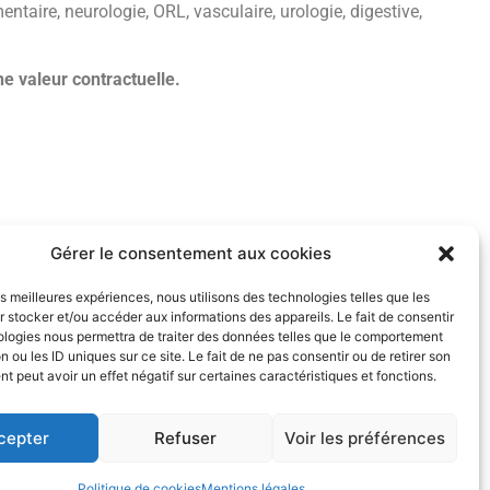
entaire, neurologie, ORL, vasculaire, urologie, digestive,
e valeur contractuelle.
Gérer le consentement aux cookies
les meilleures expériences, nous utilisons des technologies telles que les
même de réaliser des adaptations de ces instruments en fonction de vos
 stocker et/ou accéder aux informations des appareils. Le fait de consentir
ologies nous permettra de traiter des données telles que le comportement
n ou les ID uniques sur ce site. Le fait de ne pas consentir ou de retirer son
 peut avoir un effet négatif sur certaines caractéristiques et fonctions.
cepter
Refuser
Voir les préférences
Politique de cookies
Mentions légales