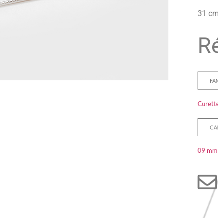
31 cm
Ré
FA
Curette
CA
09 mm