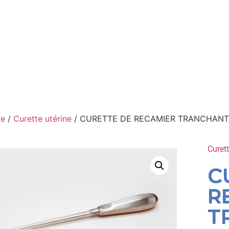
ue
/
Curette utérine
/ CURETTE DE RECAMIER TRANCHANT
Curett
C
R
T