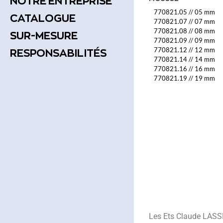
NOTRE ENTREPRISE
770821.05
//
05 mm
CATALOGUE
770821.07
//
07 mm
770821.08
//
08 mm
SUR-MESURE
770821.09
//
09 mm
770821.12
//
12 mm
RESPONSABILITÉS
770821.14
//
14 mm
770821.16
//
16 mm
770821.19
//
19 mm
Les Ets Claude LASSE