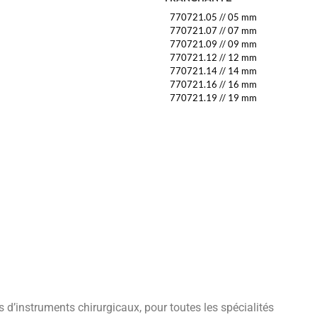
770721.05
//
05 mm
770721.07
//
07 mm
770721.09
//
09 mm
770721.12
//
12 mm
770721.14
//
14 mm
770721.16
//
16 mm
770721.19
//
19 mm
’instruments chirurgicaux, pour toutes les spécialités