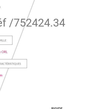
m
f /
752424.34
MILLE
e ORL
RACTÉRISTIQUES
mm
RIGIDE