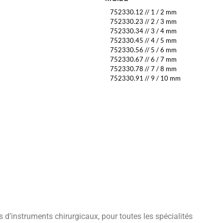
752330.12
//
1 / 2 mm
752330.23
//
2 / 3 mm
752330.34
//
3 / 4 mm
752330.45
//
4 / 5 mm
752330.56
//
5 / 6 mm
752330.67
//
6 / 7 mm
752330.78
//
7 / 8 mm
752330.91
//
9 / 10 mm
’instruments chirurgicaux, pour toutes les spécialités