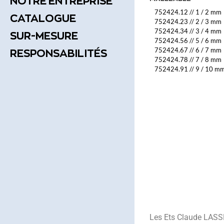
NOTRE ENTREPRISE
752424.12
//
1 / 2 mm
CATALOGUE
752424.23
//
2 / 3 mm
752424.34
//
3 / 4 mm
SUR-MESURE
752424.56
//
5 / 6 mm
752424.67
//
6 / 7 mm
RESPONSABILITÉS
752424.78
//
7 / 8 mm
752424.91
//
9 / 10 m
Les Ets Claude LASSE