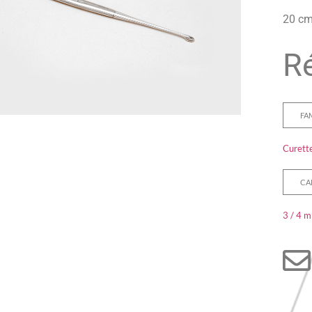
20 c
Ré
FA
Curett
CA
3 / 4 