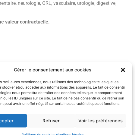
entaire, neurologie, ORL, vasculaire, urologie, digestive,
e valeur contractuelle.
Gérer le consentement aux cookies
les meilleures expériences, nous utilisons des technologies telles que les
même de réaliser des adaptations de ces instruments en fonction de vos
 stocker et/ou accéder aux informations des appareils. Le fait de consentir
ologies nous permettra de traiter des données telles que le comportement
n ou les ID uniques sur ce site. Le fait de ne pas consentir ou de retirer son
 peut avoir un effet négatif sur certaines caractéristiques et fonctions.
cepter
Refuser
Voir les préférences
Politique de cookies
Mentions légales