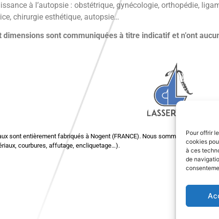
issance à l’autopsie : obstétrique, gynécologie, orthopédie, ligam
ice, chirurgie esthétique, autopsie…
 dimensions sont communiquées à titre indicatif et n’ont aucun
Pour offrir 
aux sont entièrement fabriqués à Nogent (FRANCE). Nous sommes tout à fait à 
cookies pour
riaux, courbures, affutage, encliquetage…).
à ces techn
de navigatio
consentement
Ac