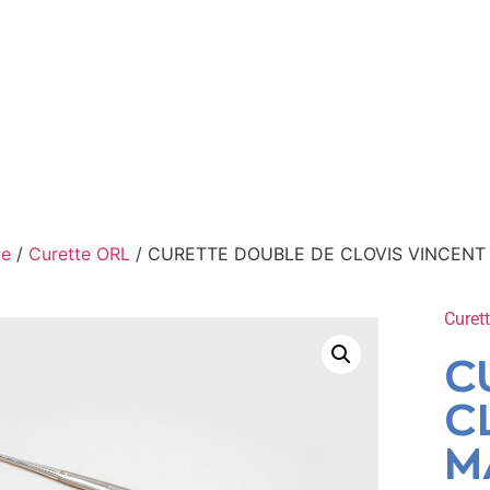
ue
/
Curette ORL
/ CURETTE DOUBLE DE CLOVIS VINCENT
Curet
C
C
M