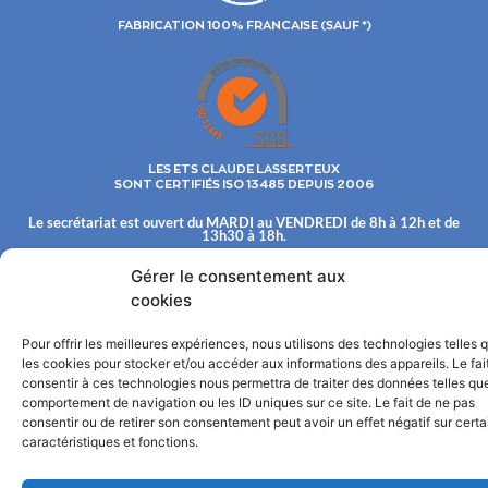
FABRICATION 100% FRANCAISE (SAUF *)
LES ETS CLAUDE LASSERTEUX
SONT CERTIFIÉS ISO 13485 DEPUIS 2006
Le secrétariat est ouvert du MARDI au VENDREDI de 8h à 12h et de
13h30 à 18h.
Les Ets Claude LASSERTEUX S.A. commercialisent leur fabrication
Gérer le consentement aux
uniquement aux distributeurs.
cookies
© 2022©
TOUS DROITS RESERVÉS : ÉTABLISSEMENTS CLAUDE LASSERTEUX, S.A. AU
CAPITAL DE 600 000 € INSCRITE AU RCS DE CHAUMONT SOUS LE NUMÉRO 341 495 844
Mentions légales
Pour offrir les meilleures expériences, nous utilisons des technologies telles 
les cookies pour stocker et/ou accéder aux informations des appareils. Le fai
consentir à ces technologies nous permettra de traiter des données telles que
comportement de navigation ou les ID uniques sur ce site. Le fait de ne pas
consentir ou de retirer son consentement peut avoir un effet négatif sur cert
caractéristiques et fonctions.